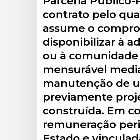
Parceria Público-
contrato pelo qua
assume o compro
disponibilizar à 
ou à comunidade 
mensurável media
manutenção de u
previamente proje
construída. Em c
remuneração peri
Estado e vinculad