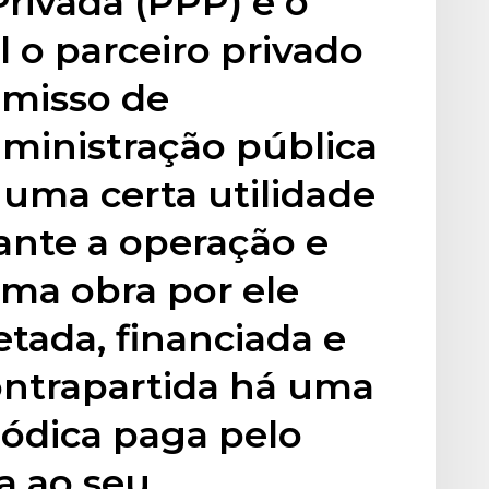
Privada (PPP) é o
l o parceiro privado
misso de
administração pública
uma certa utilidade
nte a operação e
ma obra por ele
tada, financiada e
ontrapartida há uma
ódica paga pelo
a ao seu