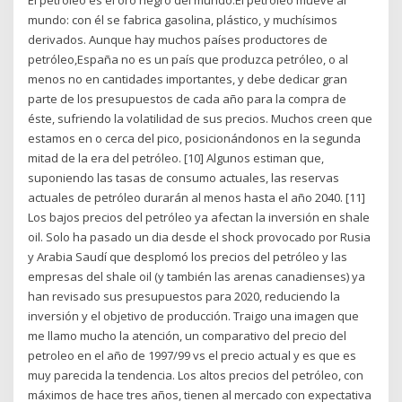
El petróleo es el oro negro del mundo.El petróleo mueve al
mundo: con él se fabrica gasolina, plástico, y muchísimos
derivados. Aunque hay muchos países productores de
petróleo,España no es un país que produzca petróleo, o al
menos no en cantidades importantes, y debe dedicar gran
parte de los presupuestos de cada año para la compra de
éste, sufriendo la volatilidad de sus precios. Muchos creen que
estamos en o cerca del pico, posicionándonos en la segunda
mitad de la era del petróleo. [10] Algunos estiman que,
suponiendo las tasas de consumo actuales, las reservas
actuales de petróleo durarán al menos hasta el año 2040. [11]
Los bajos precios del petróleo ya afectan la inversión en shale
oil. Solo ha pasado un dia desde el shock provocado por Rusia
y Arabia Saudí que desplomó los precios del petróleo y las
empresas del shale oil (y también las arenas canadienses) ya
han revisado sus presupuestos para 2020, reduciendo la
inversión y el objetivo de producción. Traigo una imagen que
me llamo mucho la atención, un comparativo del precio del
petroleo en el año de 1997/99 vs el precio actual y es que es
muy parecida la tendencia. Los altos precios del petróleo, con
máximos de hace tres años, tienen al mercado con expectativa